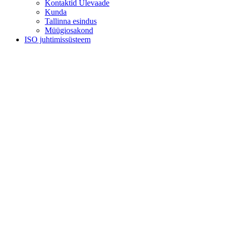
Kontaktid Ülevaade
Kunda
Tallinna esindus
Müügiosakond
ISO juhtimissüsteem