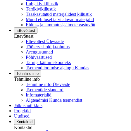
Lubjakivikillustik
Tardkivikillustik
Taaskasutatud materjalidest killustik
Muud ehitusel tarvitatavad materjalid
Ehitus- ja lammutusjäätmete vastuvõtt
Ettevõttest
Ettevõttest
Ettevõttest Ülevaade
Töötervishoid ja-ohutus
Arengusuunad
Põhiväärtused
Tarnija käitumiskoodeks
Tsemenditootmise ajalugu Kundas
Tehniline info
Tehniline info
Tehniline info Ülevaade
Tsementide standard
Infomaterjalid
Algteadmisi Kunda tsemendist
Jätkusuutlikkus
Projektid
Uudised
Kontaktid
Kontaktid