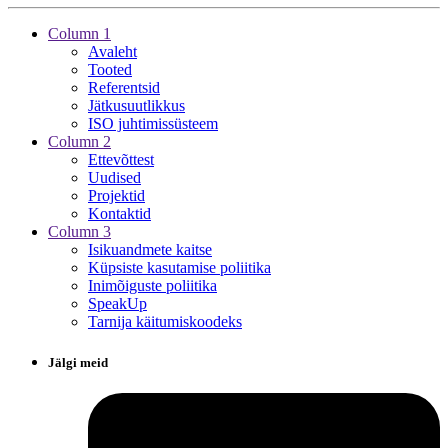
Column 1
Avaleht
Tooted
Referentsid
Jätkusuutlikkus
ISO juhtimissüsteem
Column 2
Ettevõttest
Uudised
Projektid
Kontaktid
Column 3
Isikuandmete kaitse
Küpsiste kasutamise poliitika
Inimõiguste poliitika
SpeakUp
Tarnija käitumiskoodeks
Jälgi meid