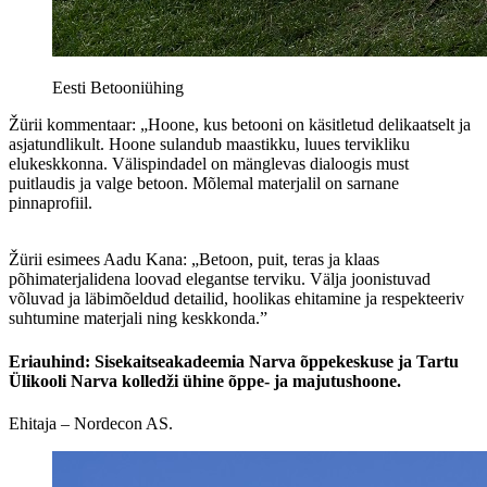
Eesti Betooniühing
Žürii kommentaar: „Hoone, kus betooni on käsitletud delikaatselt ja
asjatundlikult. Hoone sulandub maastikku, luues tervikliku
elukeskkonna. Välispindadel on mänglevas dialoogis must
puitlaudis ja valge betoon. Mõlemal materjalil on sarnane
pinnaprofiil.
Žürii esimees Aadu Kana: „Betoon, puit, teras ja klaas
põhimaterjalidena loovad elegantse terviku. Välja joonistuvad
võluvad ja läbimõeldud detailid, hoolikas ehitamine ja respekteeriv
suhtumine materjali ning keskkonda.”
Eriauhind: Sisekaitseakadeemia Narva õppekeskuse ja Tartu
Ülikooli Narva kolledži ühine õppe- ja majutushoone.
Ehitaja – Nordecon AS.