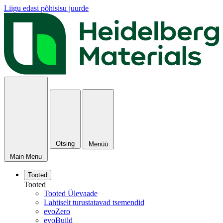
Liigu edasi põhisisu juurde
Otsing
Menüü
Main Menu
Tooted
Tooted
Tooted Ülevaade
Lahtiselt turustatavad tsemendid
evoZero
evoBuild