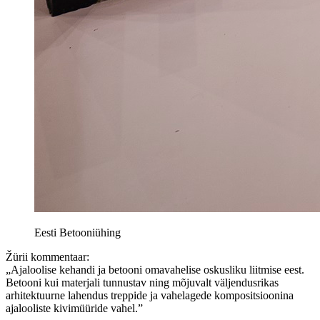
Eesti Betooniühing
Žürii kommentaar:
„Ajaloolise kehandi ja betooni omavahelise oskusliku liitmise eest.
Betooni kui materjali tunnustav ning mõjuvalt väljendusrikas
arhitektuurne lahendus treppide ja vahelagede kompositsioonina
ajalooliste kivimüüride vahel.”