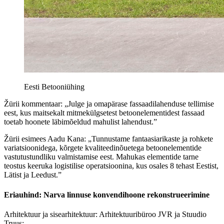
Eesti Betooniühing
Žürii kommentaar: „Julge ja omapärase fassaadilahenduse tellimise
eest, kus maitsekalt mitmekülgsetest betoonelementidest fassaad
toetab hoonete läbimõeldud mahulist lahendust.”
Žürii esimees Aadu Kana: „Tunnustame fantaasiarikaste ja rohkete
variatsioonidega, kõrgete kvaliteedinõuetega betoonelementide
vastutustundliku valmistamise eest. Mahukas elementide tarne
teostus keeruka logistilise operatsioonina, kus osales 8 tehast Eestist,
Lätist ja Leedust.”
Eriauhind: Narva linnuse konvendihoone rekonstrueerimine
Arhitektuur ja sisearhitektuur: Arhitektuuribüroo JVR ja Stuudio
Truus: