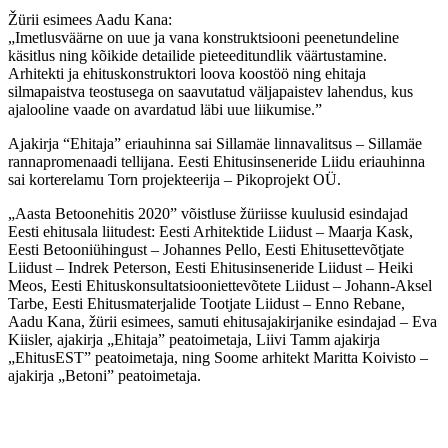
Žürii esimees Aadu Kana:
„Imetlusväärne on uue ja vana konstruktsiooni peenetundeline
käsitlus ning kõikide detailide pieteeditundlik väärtustamine.
Arhitekti ja ehituskonstruktori loova koostöö ning ehitaja
silmapaistva teostusega on saavutatud väljapaistev lahendus, kus
ajalooline vaade on avardatud läbi uue liikumise.”
Ajakirja “Ehitaja” eriauhinna sai Sillamäe linnavalitsus – Sillamäe
rannapromenaadi tellijana. Eesti Ehitusinseneride Liidu eriauhinna
sai korterelamu Torn projekteerija – Pikoprojekt OÜ.
„Aasta Betoonehitis 2020” võistluse žüriisse kuulusid esindajad
Eesti ehitusala liitudest: Eesti Arhitektide Liidust – Maarja Kask,
Eesti Betooniühingust – Johannes Pello, Eesti Ehitusettevõtjate
Liidust – Indrek Peterson, Eesti Ehitusinseneride Liidust – Heiki
Meos, Eesti Ehituskonsultatsiooniettevõtete Liidust – Johann-Aksel
Tarbe, Eesti Ehitusmaterjalide Tootjate Liidust – Enno Rebane,
Aadu Kana, žürii esimees, samuti ehitusajakirjanike esindajad – Eva
Kiisler, ajakirja „Ehitaja” peatoimetaja, Liivi Tamm ajakirja
„EhitusEST” peatoimetaja, ning Soome arhitekt Maritta Koivisto –
ajakirja „Betoni” peatoimetaja.