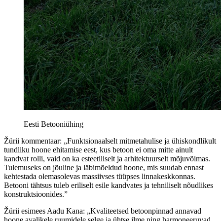
Eesti Betooniühing
Žürii kommentaar: „Funktsionaalselt mitmetahulise ja ühiskondlikult
tundliku hoone ehitamise eest, kus betoon ei oma mitte ainult
kandvat rolli, vaid on ka esteetiliselt ja arhitektuurselt mõjuvõimas.
Tulemuseks on jõuline ja läbimõeldud hoone, mis suudab ennast
kehtestada olemasolevas massiivses tüüpses linnakeskkonnas.
Betooni tähtsus tuleb eriliselt esile kandvates ja tehniliselt nõudlikes
konstruktsioonides.”
Žürii esimees Aadu Kana: „Kvaliteetsed betoonpinnad annavad
hoone avalikele ruumidele selge ja ühtse ilme ning harmoneeruvad