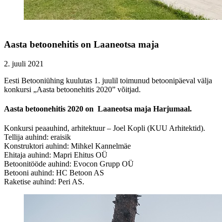
Aasta betoonehitis on Laaneotsa maja
2. juuli 2021
Eesti Betooniühing kuulutas 1. juulil toimunud betoonipäeval välja
konkursi „Aasta betoonehitis 2020” võitjad.
Aasta betoonehitis 2020 on Laaneotsa maja Harjumaal.
Konkursi peaauhind, arhitektuur – Joel Kopli (KUU Arhitektid).
Tellija auhind: eraisik
Konstruktori auhind: Mihkel Kannelmäe
Ehitaja auhind: Mapri Ehitus OÜ
Betoonitööde auhind: Evocon Grupp OÜ
Betooni auhind: HC Betoon AS
Raketise auhind: Peri AS.