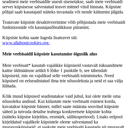
seadmest meie veebisaidile uuesti sisenetakse, saab meie veebisaidi
server küpsisesse salvestatud teavet mitmel viisil hinnata. Küpsiste
põhjal saab kasutajaid näiteks tuvastada või nende käitumist jälgida.
Teatavate küpsiste desaktiveerimine võib põhjustada meie veebisaidi
funktsioonide või kasutajasõbralikkuse piiramist.
Küpsiste kohta saate lugeda lisateavet siit:
www.allaboutcookies.org.
Meie veebisaidil küpsiste kasutamise õiguslik alus
Meie veebisait* kasutab vajalikke küpsiseid vastavalt isikuandmete
kaitse üldmääruse artikli 6 lõike 1 punktile b, see tähendab
küpsiseid, mis on vajalikud selle veebisaidi toimimiseks. Need
küpsised on eelseadistatud ilma teie nõusolekuta ja neid ei saa välja
lülitada.
Kõik muud küpsised seadistatakse vaid juhul, kui olete meile oma
nõusoleku andnud. Kui külastate meie veebisaiti esimest korda,
kuvatakse küpsiste bänner, millel saate määrata soovitud küpsiste
sätted ja tutvuda detailse teabega konkreetsete küpsiste kohta
(näiteks küpsise kirjeldus, eesmärk, säilitusperiood). Lisaks eelpool
kirjeldatud vajalikele küpsistele oleme salvestanud ka
mugavusküpsiseid, et saaksite meie veebisaiti kasutada nii mugavalt