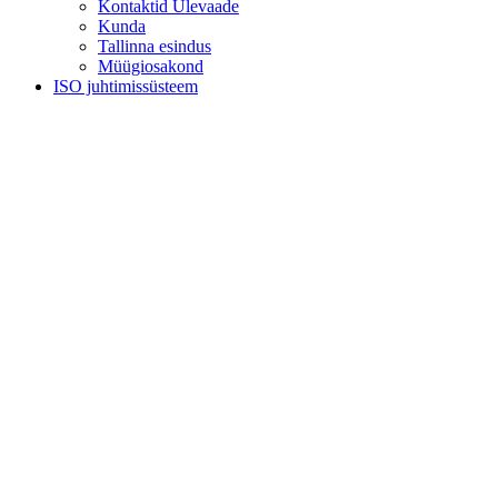
Kontaktid Ülevaade
Kunda
Tallinna esindus
Müügiosakond
ISO juhtimissüsteem