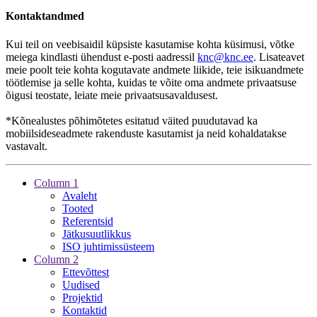
Kontaktandmed
Kui teil on veebisaidil küpsiste kasutamise kohta küsimusi, võtke
meiega kindlasti ühendust e-posti aadressil
knc@knc.ee
. Lisateavet
meie poolt teie kohta kogutavate andmete liikide, teie isikuandmete
töötlemise ja selle kohta, kuidas te võite oma andmete privaatsuse
õigusi teostate, leiate meie privaatsusavaldusest.
*Kõnealustes põhimõtetes esitatud väited puudutavad ka
mobiilsideseadmete rakenduste kasutamist ja neid kohaldatakse
vastavalt.
Column 1
Avaleht
Tooted
Referentsid
Jätkusuutlikkus
ISO juhtimissüsteem
Column 2
Ettevõttest
Uudised
Projektid
Kontaktid