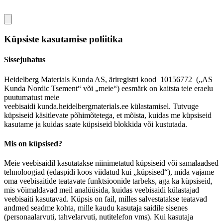
Küpsiste kasutamise poliitika
Sissejuhatus
Heidelberg Materials Kunda AS, äriregistri kood 10156772 („AS
Kunda Nordic Tsement“ või „meie“) eesmärk on kaitsta teie eraelu
puutumatust meie
veebisaidi
kunda.heidelbergmaterials.ee
külastamisel. Tutvuge
küpsiseid käsitlevate põhimõtetega, et mõista, kuidas me küpsiseid
kasutame ja kuidas saate küpsiseid blokkida või kustutada.
Mis on küpsised?
Meie veebisaidil kasutatakse niinimetatud küpsiseid või samalaadsed
tehnoloogiad (edaspidi koos viidatud kui „küpsised“), mida vajame
oma veebisaitide teatavate funktsioonide tarbeks, aga ka küpsiseid,
mis võimaldavad meil analüüsida, kuidas veebisaidi külastajad
veebisaiti kasutavad. Küpsis on fail, milles salvestatakse teatavad
andmed seadme kohta, mille kaudu kasutaja saidile sisenes
(personaalarvuti, tahvelarvuti, nutitelefon vms). Kui kasutaja