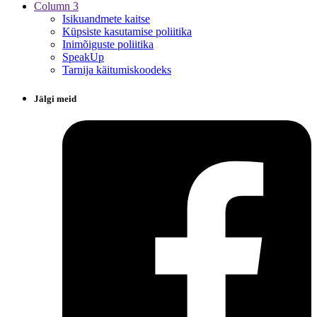
Column 3
Isikuandmete kaitse
Küpsiste kasutamise poliitika
Inimõiguste poliitika
SpeakUp
Tarnija käitumiskoodeks
Jälgi meid