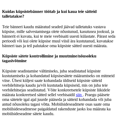
Kuidas küpsistebänner töötab ja kui kaua teie sätteid
talletatakse?
Teie bänneri kaudu määratud seaded jäävad talletatuks vastava
küpsise, mille salvestamisega olete nõustunud, kasutusea jooksul, ja
bännerit ei kuvata, kui te meie veebisaiti uuesti külastate. Pärast seda
perioodi või kui olete küpsise muul viisil ära kustutanud, kuvatakse
bänneri taas ja teil palutakse oma küpsiste sätted uuesti määrata.
Küpsiste sätete kontrollimine ja muutmine/nõusoleku
tagasivõtmine
Küpsiste seadistamise vältimiseks, juba seadistatud küpsiste
kustutamiseks ja kohandatud küpsisesätete määramiseks on mitmeid
viise. Ühest küljest saate kohandada üldiseid küpsiste sätteid
veebilehitseja kaudu ja/või kustutada küpsiseid, mis on juba teie
veebilehitsejas seadistatud. Võite konkreetsetele küpsiste liikidele
määrata konkreetsed sätted sellel veebisaidil
siin
. Praegu pääsete
oma sätetele igal ajal juurde pääseda ja sätteid kohandada või juba
antud nõusoleku tagasi võtta. Mobiilsideseadmete osas saate oma
mobiilsideseadmesse paigaldatud rakenduste jaoks loa määrata ka
mobiilsideseadme sätete kaudu.