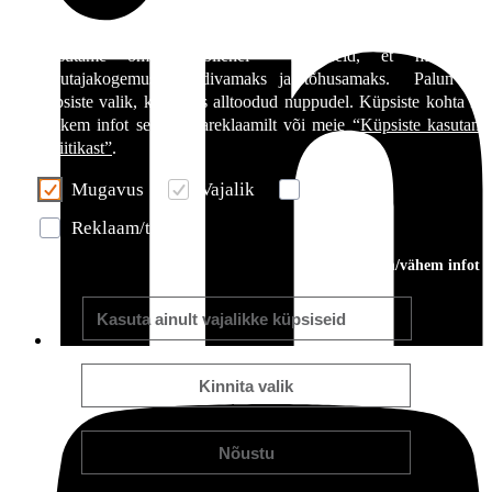
Kasutame oma veebilehel küpsiseid, et muuta te
kasutajakogemus meeldivamaks ja tõhusamaks. Palun teh
küpsiste valik, klõpsates alltoodud nuppudel. Küpsiste kohta lei
rohkem infot sellelt ribareklaamilt või meie
“Küpsiste kasutami
poliitikast”
.
Mugavus
Vajalik
Statistiline
Reklaam/turundus
Rohkem/vähem infot
Kasuta ainult vajalikke küpsiseid
Kinnita valik
Nõustu