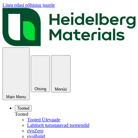
Liigu edasi põhisisu juurde
Otsing
Menüü
Main Menu
Tooted
Tooted
Tooted Ülevaade
Lahtiselt turustatavad tsemendid
evoZero
evoBuild