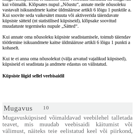
kui võimalik. Klõpsates nupul „Nõustu“, annate meile nõusoleku
vastavalt isikuandmete kaitse üldmääruse artikli 6 lõigu 1 punktile a.
Kui soovite seda vaikesätet muuta või aktiveerida täiendavate
küpsiste sätteid (nt statistilised küpsiseid), klõpsake soovitud
muudatuste tegemiseks nupule „Sätted“.
Kui annate oma nõusoleku küpsiste seadistamisele, toimub täiendav
töötlemine isikuandmete kaitse üldmääruse artikli 6 lõigu 1 punkti a
kohaselt.
Kui te ei anna oma nõusolekut (välja arvatud vajalikud küpsised),
küpsiseid ei seadistata ja andmete edastus on välistatud.
Küpsiste liigid sellel veebisaidil
Mugavus
10
Mugavusküpsised võimaldavad veebilehel talletada
teavet, mis muudab veebisaidi käitumist või
välimust, näiteks teie eelistatud keel või piirkond,