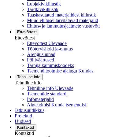
Lubjakivikillustik
Tardkivikillustik
Taaskasutatud materjalidest killustik
Muud ehitusel tarvitatavad materjalid
Ehitus- ja lammutusjäätmete vastuvõtt
Ettevõttest
Ettevõttest
Ettevõttest Ülevaade
Töötervishoid ja-ohutus
Arengusuunad
Põhiväärtused
Tarnija käitumiskoodeks
Tsemenditootmise ajalugu Kundas
Tehniline info
Tehniline info
Tehniline info Ülevaade
Tsementide standard
Infomaterjalid
Algteadmisi Kunda tsemendist
Jätkusuutlikkus
Projektid
Uudised
Kontaktid
Kontaktid