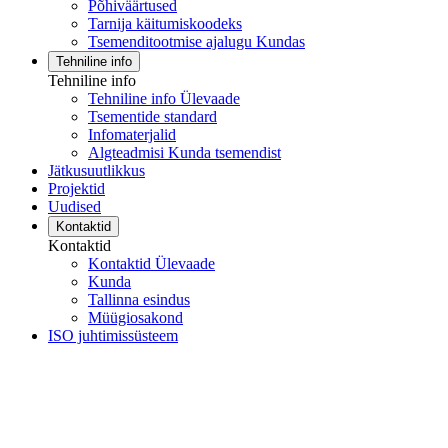
Põhiväärtused
Tarnija käitumiskoodeks
Tsemenditootmise ajalugu Kundas
Tehniline info
Tehniline info
Tehniline info Ülevaade
Tsementide standard
Infomaterjalid
Algteadmisi Kunda tsemendist
Jätkusuutlikkus
Projektid
Uudised
Kontaktid
Kontaktid
Kontaktid Ülevaade
Kunda
Tallinna esindus
Müügiosakond
ISO juhtimissüsteem