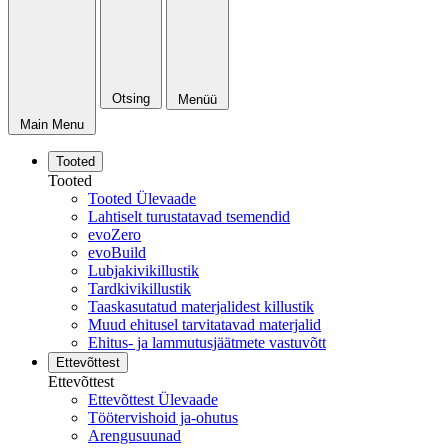
Otsing
Menüü
Main Menu
Tooted
Tooted
Tooted Ülevaade
Lahtiselt turustatavad tsemendid
evoZero
evoBuild
Lubjakivikillustik
Tardkivikillustik
Taaskasutatud materjalidest killustik
Muud ehitusel tarvitatavad materjalid
Ehitus- ja lammutusjäätmete vastuvõtt
Ettevõttest
Ettevõttest
Ettevõttest Ülevaade
Töötervishoid ja-ohutus
Arengusuunad