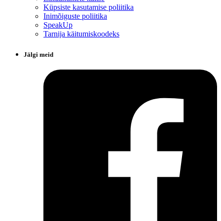
Küpsiste kasutamise poliitika
Inimõiguste poliitika
SpeakUp
Tarnija käitumiskoodeks
Jälgi meid