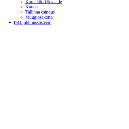
Kontaktid Ülevaade
Kunda
Tallinna esindus
Müügiosakond
ISO juhtimissüsteem