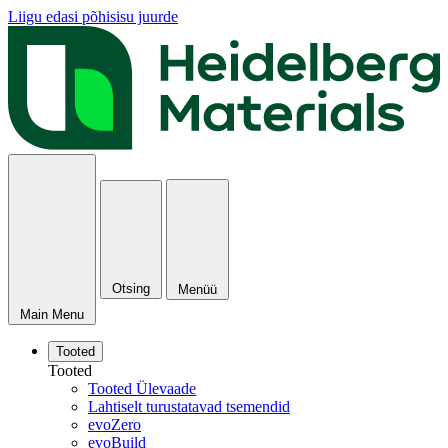
Liigu edasi põhisisu juurde
Otsing
Menüü
Main Menu
Tooted
Tooted
Tooted Ülevaade
Lahtiselt turustatavad tsemendid
evoZero
evoBuild