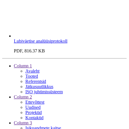
Lubiväetise analüüsiprotokoll
PDF, 816.37 KB
Column 1
Avaleht
Tooted
Referentsid
Jätkusuutlikkus
ISO juhtimissüsteem
Column 2
Ettevõttest
Uudised
Projektid
Kontaktid
Column 3
Isikuandmete kaitse