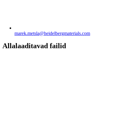
marek.metsla​@heidelbergmaterials.com
Allalaaditavad failid