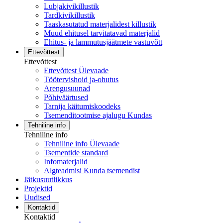
Lubjakivikillustik
Tardkivikillustik
Taaskasutatud materjalidest killustik
Muud ehitusel tarvitatavad materjalid
Ehitus- ja lammutusjäätmete vastuvõtt
Ettevõttest
Ettevõttest
Ettevõttest Ülevaade
Töötervishoid ja-ohutus
Arengusuunad
Põhiväärtused
Tarnija käitumiskoodeks
Tsemenditootmise ajalugu Kundas
Tehniline info
Tehniline info
Tehniline info Ülevaade
Tsementide standard
Infomaterjalid
Algteadmisi Kunda tsemendist
Jätkusuutlikkus
Projektid
Uudised
Kontaktid
Kontaktid