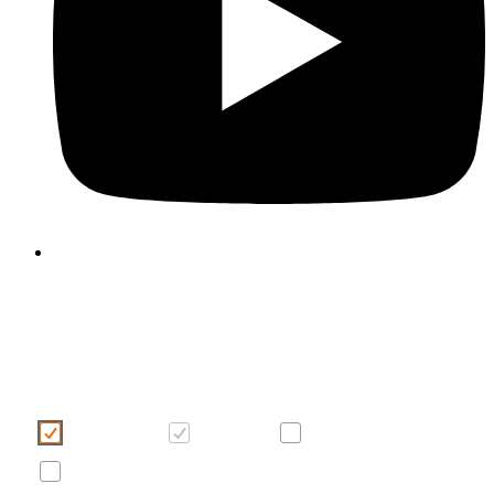
Kasutame oma veebilehel küpsiseid, et muuta te
kasutajakogemus meeldivamaks ja tõhusamaks. Palun teh
küpsiste valik, klõpsates alltoodud nuppudel. Küpsiste kohta lei
rohkem infot sellelt ribareklaamilt või meie
“Küpsiste kasutami
poliitikast”
.
Mugavus
Vajalik
Statistiline
Reklaam/turundus