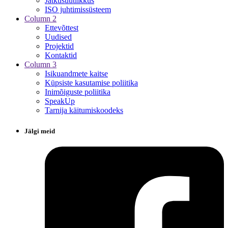
Jätkusuutlikkus
ISO juhtimissüsteem
Column 2
Ettevõttest
Uudised
Projektid
Kontaktid
Column 3
Isikuandmete kaitse
Küpsiste kasutamise poliitika
Inimõiguste poliitika
SpeakUp
Tarnija käitumiskoodeks
Jälgi meid