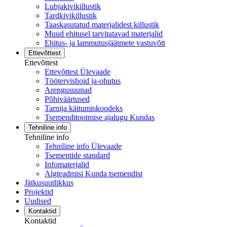
Lubjakivikillustik
Tardkivikillustik
Taaskasutatud materjalidest killustik
Muud ehitusel tarvitatavad materjalid
Ehitus- ja lammutusjäätmete vastuvõtt
Ettevõttest
Ettevõttest
Ettevõttest Ülevaade
Töötervishoid ja-ohutus
Arengusuunad
Põhiväärtused
Tarnija käitumiskoodeks
Tsemenditootmise ajalugu Kundas
Tehniline info
Tehniline info
Tehniline info Ülevaade
Tsementide standard
Infomaterjalid
Algteadmisi Kunda tsemendist
Jätkusuutlikkus
Projektid
Uudised
Kontaktid
Kontaktid