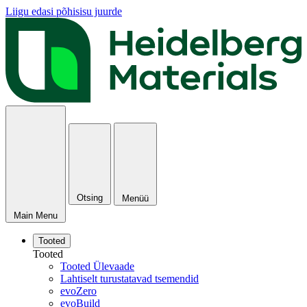
Liigu edasi põhisisu juurde
Otsing
Menüü
Main Menu
Tooted
Tooted
Tooted Ülevaade
Lahtiselt turustatavad tsemendid
evoZero
evoBuild