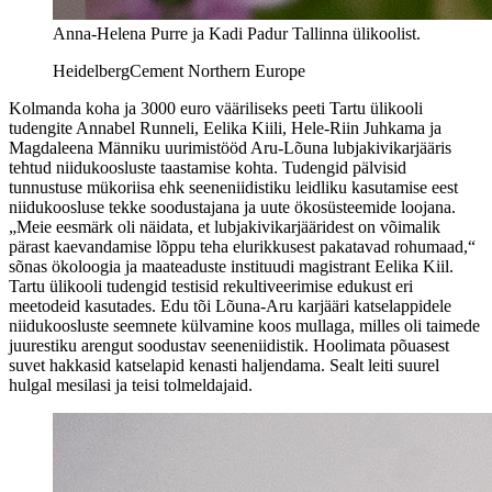
Anna-Helena Purre ja Kadi Padur Tallinna ülikoolist.
HeidelbergCement Northern Europe
Kolmanda koha ja 3000 euro vääriliseks peeti Tartu ülikooli
tudengite Annabel Runneli, Eelika Kiili, Hele-Riin Juhkama ja
Magdaleena Männiku uurimistööd Aru-Lõuna lubjakivikarjääris
tehtud niidukoosluste taastamise kohta. Tudengid pälvisid
tunnustuse mükoriisa ehk seeneniidistiku leidliku kasutamise eest
niidukoosluse tekke soodustajana ja uute ökosüsteemide loojana.
„Meie eesmärk oli näidata, et lubjakivikarjääridest on võimalik
pärast kaevandamise lõppu teha elurikkusest pakatavad rohumaad,“
sõnas ökoloogia ja maateaduste instituudi magistrant Eelika Kiil.
Tartu ülikooli tudengid testisid rekultiveerimise edukust eri
meetodeid kasutades. Edu tõi Lõuna-Aru karjääri katselappidele
niidukoosluste seemnete külvamine koos mullaga, milles oli taimede
juurestiku arengut soodustav seeneniidistik. Hoolimata põuasest
suvet hakkasid katselapid kenasti haljendama. Sealt leiti suurel
hulgal mesilasi ja teisi tolmeldajaid.