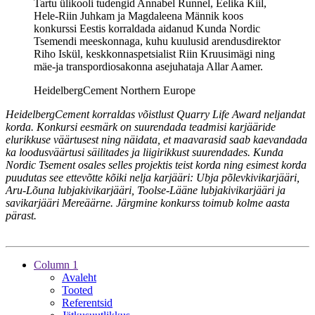
Tartu ülikooli tudengid Annabel Runnel, Eelika Kiil,
Hele-Riin Juhkam ja Magdaleena Männik koos
konkurssi Eestis korraldada aidanud Kunda Nordic
Tsemendi meeskonnaga, kuhu kuulusid arendusdirektor
Riho Iskül, keskkonnaspetsialist Riin Kruusimägi ning
mäe-ja transpordiosakonna asejuhataja Allar Aamer.
HeidelbergCement Northern Europe
HeidelbergCement korraldas võistlust Quarry Life Award neljandat
korda. Konkursi eesmärk on suurendada teadmisi karjääride
elurikkuse väärtusest ning näidata, et maavarasid saab kaevandada
ka loodusväärtusi säilitades ja liigirikkust suurendades. Kunda
Nordic Tsement osales selles projektis teist korda ning esimest korda
puudutas see ettevõtte kõiki nelja karjääri: Ubja põlevkivikarjääri,
Aru-Lõuna lubjakivikarjääri, Toolse-Lääne lubjakivikarjääri ja
savikarjääri Mereäärne. Järgmine konkurss toimub kolme aasta
pärast.
Column 1
Avaleht
Tooted
Referentsid