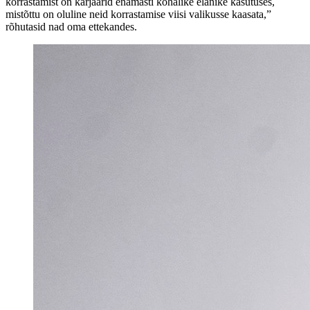
korrastamist on karjäärid enamasti kohalike elanike kasutuses,
mistõttu on oluline neid korrastamise viisi valikusse kaasata,”
rõhutasid nad oma ettekandes.