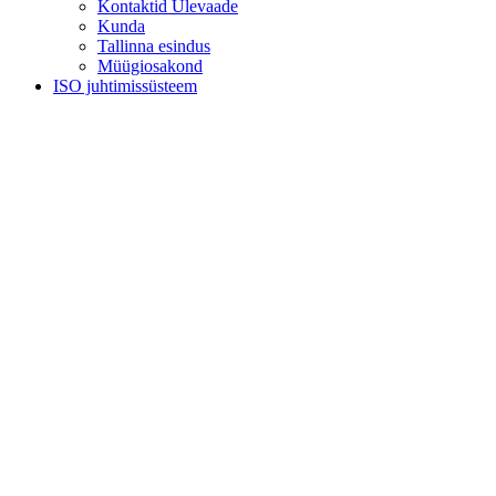
Kontaktid Ülevaade
Kunda
Tallinna esindus
Müügiosakond
ISO juhtimissüsteem