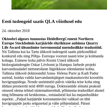
Eesti tudengeid saatis QLA võistlusel edu
24. oktoober 2018
Oktoobri alguses tunnustas HeidelbergCement Northern
Europe Stockholmis karjääride elurikkuse auhinna Quarry
Life Award üleandmise tseremoonial uuenduslikke teadustöid.
Nii Tallinna kui ka Tartu ülikooli tudengeid saatis piirkondlikul
konkursil edu ning Põhja- Euroopa voorust naasti teise ja kolmanda
kohaga. Esimese koha pälvis Rootsi Umeå ülikooli
bioloogiatudengite Oskar Lövbomi ja Hampus Jarhede projekt
kaevandusaladel metsmesilaste liigirikkuse edendamise kohta.
Tallinna ülikooli doktorandid Anna- Helena Purre ja Kadi Padur
uurisid, kuidas valida kaevandamisjärgset maakasutusviisi koostöös
huvigruppidega. Nende uurimistöö pälvis väärika teise koha ning
ühtlasi premeeriti neid 4000 euroga. Doktorantide sõnutsi peaksid
otsused olema tehtud süstematiseeritult, põhinema teaduslikel alustel
ning hõlmama nii keskkonna-, sotsiaalseid kui ka majanduslikke
aspekte. „Paljud karjääride korrastamisviisi valikud on tihti
huvigruppide jaoks selgusetud ja vähe põhjendatud. Pärast