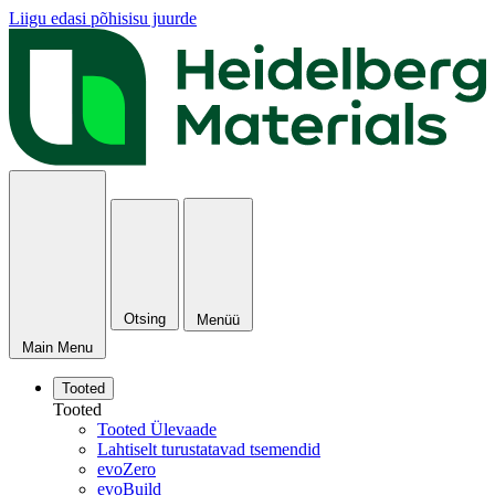
Liigu edasi põhisisu juurde
Otsing
Menüü
Main Menu
Tooted
Tooted
Tooted Ülevaade
Lahtiselt turustatavad tsemendid
evoZero
evoBuild