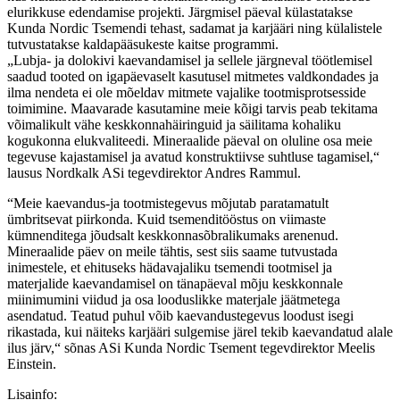
elurikkuse edendamise projekti. Järgmisel päeval külastatakse
Kunda Nordic Tsemendi tehast, sadamat ja karjääri ning külalistele
tutvustatakse kaldapääsukeste kaitse programmi.
„Lubja- ja dolokivi kaevandamisel ja sellele järgneval töötlemisel
saadud tooted on igapäevaselt kasutusel mitmetes valdkondades ja
ilma nendeta ei ole mõeldav mitmete vajalike tootmisprotsesside
toimimine. Maavarade kasutamine meie kõigi tarvis peab tekitama
võimalikult vähe keskkonnahäiringuid ja säilitama kohaliku
kogukonna elukvaliteedi. Mineraalide päeval on oluline osa meie
tegevuse kajastamisel ja avatud konstruktiivse suhtluse tagamisel,“
lausus Nordkalk ASi tegevdirektor Andres Rammul.
“Meie kaevandus-ja tootmistegevus mõjutab paratamatult
ümbritsevat piirkonda. Kuid tsemenditööstus on viimaste
kümnenditega jõudsalt keskkonnasõbralikumaks arenenud.
Mineraalide päev on meile tähtis, sest siis saame tutvustada
inimestele, et ehituseks hädavajaliku tsemendi tootmisel ja
materjalide kaevandamisel on tänapäeval mõju keskkonnale
miinimumini viidud ja osa looduslikke materjale jäätmetega
asendatud. Teatud puhul võib kaevandustegevus loodust isegi
rikastada, kui näiteks karjääri sulgemise järel tekib kaevandatud alale
ilus järv,“ sõnas ASi Kunda Nordic Tsement tegevdirektor Meelis
Einstein.
Lisainfo: