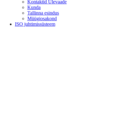
Kontaktid Ülevaade
Kunda
Tallinna esindus
Müügiosakond
ISO juhtimissüsteem