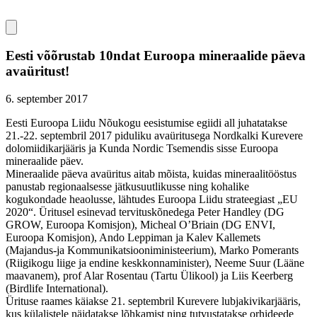
Eesti võõrustab 10ndat Euroopa mineraalide päeva
avaüritust!
6. september 2017
Eesti Euroopa Liidu Nõukogu eesistumise egiidi all juhatatakse
21.-22. septembril 2017 piduliku avaüritusega Nordkalki Kurevere
dolomiidikarjääris ja Kunda Nordic Tsemendis sisse Euroopa
mineraalide päev.
Mineraalide päeva avaüritus aitab mõista, kuidas mineraalitööstus
panustab regionaalsesse jätkusuutlikusse ning kohalike
kogukondade heaolusse, lähtudes Euroopa Liidu strateegiast „EU
2020“. Üritusel esinevad tervituskõnedega Peter Handley (DG
GROW, Euroopa Komisjon), Micheal O’Briain (DG ENVI,
Euroopa Komisjon), Ando Leppiman ja Kalev Kallemets
(Majandus-ja Kommunikatsiooniministeerium), Marko Pomerants
(Riigikogu liige ja endine keskkonnaminister), Neeme Suur (Lääne
maavanem), prof Alar Rosentau (Tartu Ülikool) ja Liis Keerberg
(Birdlife International).
Ürituse raames käiakse 21. septembril Kurevere lubjakivikarjääris,
kus külalistele näidatakse lõhkamist ning tutvustatakse orhideede