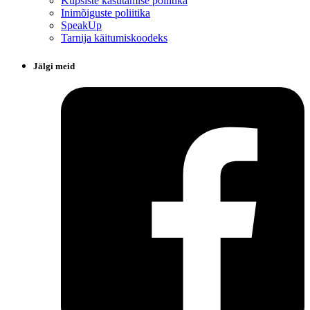
Küpsiste kasutamise poliitika
Inimõiguste poliitika
SpeakUp
Tarnija käitumiskoodeks
Jälgi meid