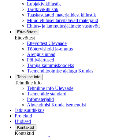
Lubjakivikillustik
Tardkivikillustik
Taaskasutatud materjalidest killustik
Muud ehitusel tarvitatavad materjalid
Ehitus- ja lammutusjäätmete vastuvõtt
Ettevõttest
Ettevõttest
Ettevõttest Ülevaade
Töötervishoid ja-ohutus
Arengusuunad
Põhiväärtused
Tarnija käitumiskoodeks
Tsemenditootmise ajalugu Kundas
Tehniline info
Tehniline info
Tehniline info Ülevaade
Tsementide standard
Infomaterjalid
Algteadmisi Kunda tsemendist
Jätkusuutlikkus
Projektid
Uudised
Kontaktid
Kontaktid