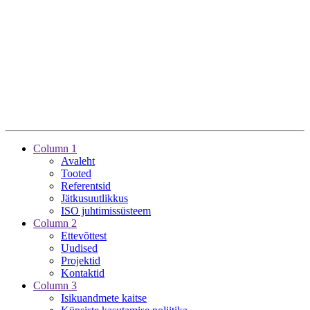
Column 1
Avaleht
Tooted
Referentsid
Jätkusuutlikkus
ISO juhtimissüsteem
Column 2
Ettevõttest
Uudised
Projektid
Kontaktid
Column 3
Isikuandmete kaitse