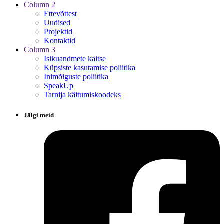
Column 2
Ettevõttest
Uudised
Projektid
Kontaktid
Column 3
Isikuandmete kaitse
Küpsiste kasutamise poliitika
Inimõiguste poliitika
SpeakUp
Tarnija käitumiskoodeks
Jälgi meid