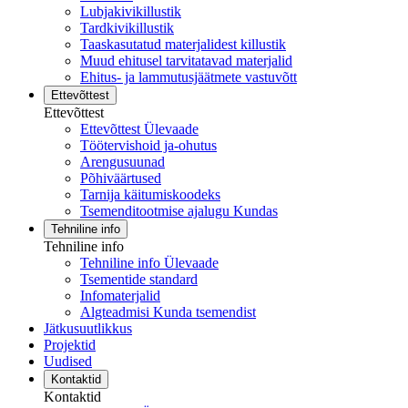
Lubjakivikillustik
Tardkivikillustik
Taaskasutatud materjalidest killustik
Muud ehitusel tarvitatavad materjalid
Ehitus- ja lammutusjäätmete vastuvõtt
Ettevõttest
Ettevõttest
Ettevõttest Ülevaade
Töötervishoid ja-ohutus
Arengusuunad
Põhiväärtused
Tarnija käitumiskoodeks
Tsemenditootmise ajalugu Kundas
Tehniline info
Tehniline info
Tehniline info Ülevaade
Tsementide standard
Infomaterjalid
Algteadmisi Kunda tsemendist
Jätkusuutlikkus
Projektid
Uudised
Kontaktid
Kontaktid