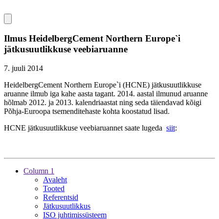
Ilmus HeidelbergCement Northern Europe`i
jätkusuutlikkuse veebiaruanne
7. juuli 2014
HeidelbergCement Northern Europe`i (HCNE) jätkusuutlikkuse
aruanne ilmub iga kahe aasta tagant. 2014. aastal ilmunud aruanne
hõlmab 2012. ja 2013. kalendriaastat ning seda täiendavad kõigi
Põhja-Euroopa tsemenditehaste kohta koostatud lisad.
HCNE jätkusuutlikkuse veebiaruannet saate lugeda
siit
:
Column 1
Avaleht
Tooted
Referentsid
Jätkusuutlikkus
ISO juhtimissüsteem