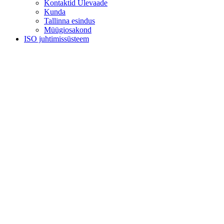
Kontaktid Ülevaade
Kunda
Tallinna esindus
Müügiosakond
ISO juhtimissüsteem