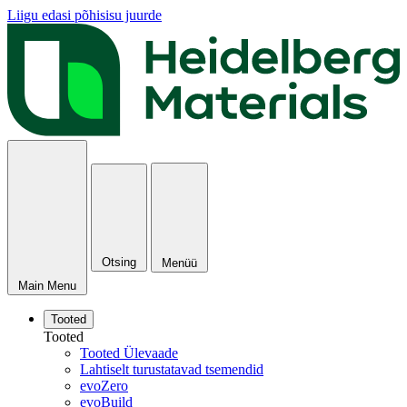
Liigu edasi põhisisu juurde
Otsing
Menüü
Main Menu
Tooted
Tooted
Tooted Ülevaade
Lahtiselt turustatavad tsemendid
evoZero
evoBuild