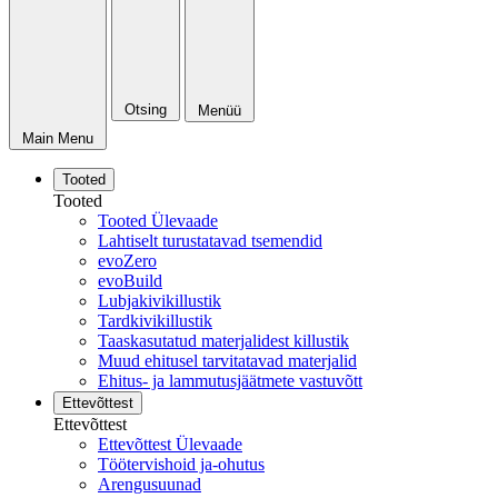
Otsing
Menüü
Main Menu
Tooted
Tooted
Tooted Ülevaade
Lahtiselt turustatavad tsemendid
evoZero
evoBuild
Lubjakivikillustik
Tardkivikillustik
Taaskasutatud materjalidest killustik
Muud ehitusel tarvitatavad materjalid
Ehitus- ja lammutusjäätmete vastuvõtt
Ettevõttest
Ettevõttest
Ettevõttest Ülevaade
Töötervishoid ja-ohutus
Arengusuunad