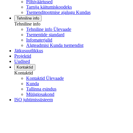
Põhiväärtused
Tarnija käitumiskoodeks
Tsemenditootmise ajalugu Kundas
Tehniline info
Tehniline info
Tehniline info Ülevaade
Tsementide standard
Infomaterjalid
Algteadmisi Kunda tsemendist
Jätkusuutlikkus
Projektid
Uudised
Kontaktid
Kontaktid
Kontaktid Ülevaade
Kunda
Tallinna esindus
Müügiosakond
ISO juhtimissüsteem