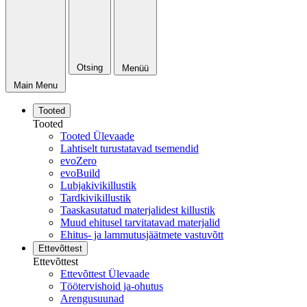
Otsing
Menüü
Main Menu
Tooted
Tooted
Tooted Ülevaade
Lahtiselt turustatavad tsemendid
evoZero
evoBuild
Lubjakivikillustik
Tardkivikillustik
Taaskasutatud materjalidest killustik
Muud ehitusel tarvitatavad materjalid
Ehitus- ja lammutusjäätmete vastuvõtt
Ettevõttest
Ettevõttest
Ettevõttest Ülevaade
Töötervishoid ja-ohutus
Arengusuunad