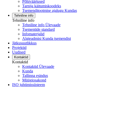
Põhiväärtused
Tarnija käitumiskoodeks
Tsemenditootmise ajalugu Kundas
Tehniline info
Tehniline info
Tehniline info Ülevaade
Tsementide standard
Infomaterjalid
Algteadmisi Kunda tsemendist
Jätkusuutlikkus
Projektid
Uudised
Kontaktid
Kontaktid
Kontaktid Ülevaade
Kunda
Tallinna esindus
Müügiosakond
ISO juhtimissüsteem