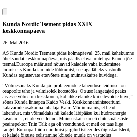
Kunda Nordic Tsement pidas XXIX
keskkonnapäeva
26. Mai 2016
AS Kunda Nordic Tsement pidas kolmapäeval, 25. mail kahekümne
üheksandat keskkonnapäeva, mis päädis elava aruteluga Kunda jõe
teemal.Euroopa määrused nõuavad kaladele vaba kudemistee
loomiseks Kunda tammide lõhkumist, see aga läheks vastuollu
Kundas tegutsevate ettevõtete ning muinsuskaitse huvidega.
“Võtmesõnaks Kunda jõe probleemidele lahenduse leidmisel on
osapoolte tahe ja valmisolek koostööks. Otsuse langetajad peaks
arvesse võtma nii keskkonna, kohalike elanike kui ettevõtete huve,“
sõnas Kunda linnapea Kaido Veski. Keskkonnaministeeriumi
kalavarude osakonna juhataja Kaire Märtin mainis, et head
lahendust, mis võimaldaks nii kalade läbipääsu kui hüdroenergia
kasutamist, ei ole veel leitud. Muinsuskaitseameti ehitusmälestiste
peainspektor Triin Talk aga oli veendunud, et meil on taas liiga
rangelt Euroopa Liidu nõudmisi järgitud tsiteerides õiguskantslerit,
et kalade õiguste eelistamine kõigele muule on vastuolus