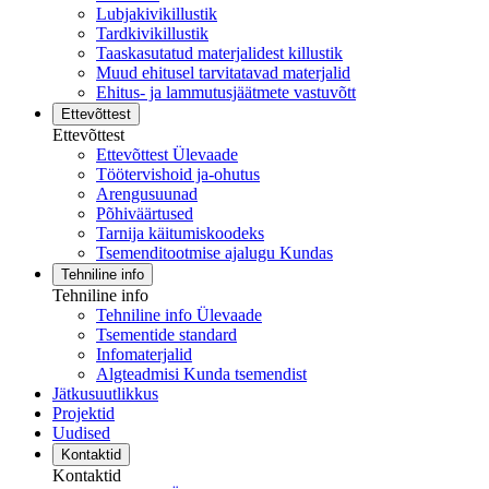
Lubjakivikillustik
Tardkivikillustik
Taaskasutatud materjalidest killustik
Muud ehitusel tarvitatavad materjalid
Ehitus- ja lammutusjäätmete vastuvõtt
Ettevõttest
Ettevõttest
Ettevõttest Ülevaade
Töötervishoid ja-ohutus
Arengusuunad
Põhiväärtused
Tarnija käitumiskoodeks
Tsemenditootmise ajalugu Kundas
Tehniline info
Tehniline info
Tehniline info Ülevaade
Tsementide standard
Infomaterjalid
Algteadmisi Kunda tsemendist
Jätkusuutlikkus
Projektid
Uudised
Kontaktid
Kontaktid