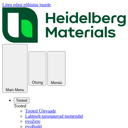
Liigu edasi põhisisu juurde
Otsing
Menüü
Main Menu
Tooted
Tooted
Tooted Ülevaade
Lahtiselt turustatavad tsemendid
evoZero
evoBuild