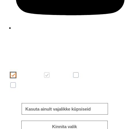
Kasutame oma veebilehel küpsiseid, et muuta te
kasutajakogemus meeldivamaks ja tõhusamaks. Palun teh
küpsiste valik, klõpsates alltoodud nuppudel. Küpsiste kohta lei
rohkem infot sellelt ribareklaamilt või meie
“Küpsiste kasutami
poliitikast”
.
Mugavus
Vajalik
Statistiline
Reklaam/turundus
Rohkem/vähem infot
Kasuta ainult vajalikke küpsiseid
Kinnita valik