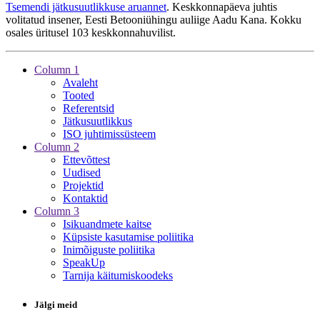
Tsemendi jätkusuutlikkuse aruannet
. Keskkonnapäeva juhtis
volitatud insener, Eesti Betooniühingu auliige Aadu Kana. Kokku
osales üritusel 103 keskkonnahuvilist.
Column 1
Avaleht
Tooted
Referentsid
Jätkusuutlikkus
ISO juhtimissüsteem
Column 2
Ettevõttest
Uudised
Projektid
Kontaktid
Column 3
Isikuandmete kaitse
Küpsiste kasutamise poliitika
Inimõiguste poliitika
SpeakUp
Tarnija käitumiskoodeks
Jälgi meid