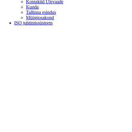
Kontaktid Ülevaade
Kunda
Tallinna esindus
Müügiosakond
ISO juhtimissüsteem