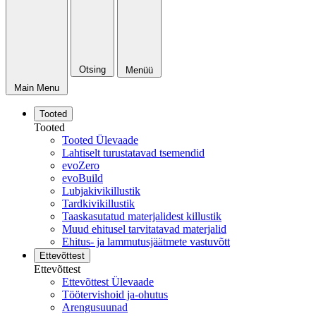
Otsing
Menüü
Main Menu
Tooted
Tooted
Tooted Ülevaade
Lahtiselt turustatavad tsemendid
evoZero
evoBuild
Lubjakivikillustik
Tardkivikillustik
Taaskasutatud materjalidest killustik
Muud ehitusel tarvitatavad materjalid
Ehitus- ja lammutusjäätmete vastuvõtt
Ettevõttest
Ettevõttest
Ettevõttest Ülevaade
Töötervishoid ja-ohutus
Arengusuunad