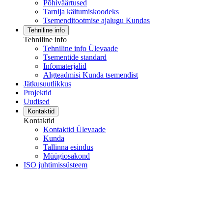
Põhiväärtused
Tarnija käitumiskoodeks
Tsemenditootmise ajalugu Kundas
Tehniline info
Tehniline info
Tehniline info Ülevaade
Tsementide standard
Infomaterjalid
Algteadmisi Kunda tsemendist
Jätkusuutlikkus
Projektid
Uudised
Kontaktid
Kontaktid
Kontaktid Ülevaade
Kunda
Tallinna esindus
Müügiosakond
ISO juhtimissüsteem