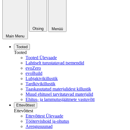
Otsing
Menüü
Main Menu
Tooted
Tooted
Tooted Ülevaade
Lahtiselt turustatavad tsemendid
evoZero
evoBuild
Lubjakivikillustik
Tardkivikillustik
Taaskasutatud materjalidest killustik
Muud ehitusel tarvitatavad materjalid
Ehitus- ja lammutusjäätmete vastuvõtt
Ettevõttest
Ettevõttest
Ettevõttest Ülevaade
Töötervishoid ja-ohutus
Arengusuunad