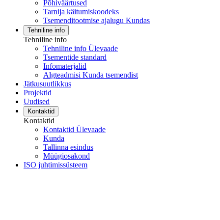
Põhiväärtused
Tarnija käitumiskoodeks
Tsemenditootmise ajalugu Kundas
Tehniline info
Tehniline info
Tehniline info Ülevaade
Tsementide standard
Infomaterjalid
Algteadmisi Kunda tsemendist
Jätkusuutlikkus
Projektid
Uudised
Kontaktid
Kontaktid
Kontaktid Ülevaade
Kunda
Tallinna esindus
Müügiosakond
ISO juhtimissüsteem