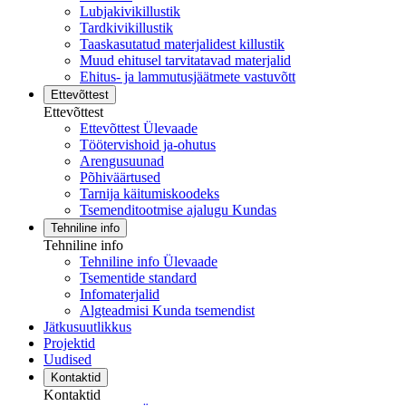
Lubjakivikillustik
Tardkivikillustik
Taaskasutatud materjalidest killustik
Muud ehitusel tarvitatavad materjalid
Ehitus- ja lammutusjäätmete vastuvõtt
Ettevõttest
Ettevõttest
Ettevõttest Ülevaade
Töötervishoid ja-ohutus
Arengusuunad
Põhiväärtused
Tarnija käitumiskoodeks
Tsemenditootmise ajalugu Kundas
Tehniline info
Tehniline info
Tehniline info Ülevaade
Tsementide standard
Infomaterjalid
Algteadmisi Kunda tsemendist
Jätkusuutlikkus
Projektid
Uudised
Kontaktid
Kontaktid