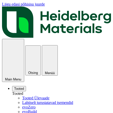
Liigu edasi põhisisu juurde
Otsing
Menüü
Main Menu
Tooted
Tooted
Tooted Ülevaade
Lahtiselt turustatavad tsemendid
evoZero
evoBuild