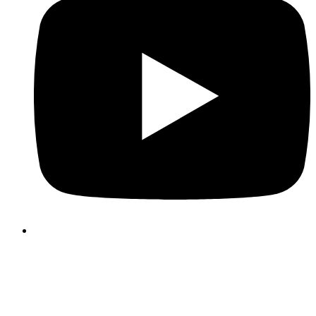
Kasutame oma veebilehel küpsiseid, et muuta te
kasutajakogemus meeldivamaks ja tõhusamaks. Palun teh
küpsiste valik, klõpsates alltoodud nuppudel. Küpsiste kohta lei
rohkem infot sellelt ribareklaamilt või meie
“Küpsiste kasutami