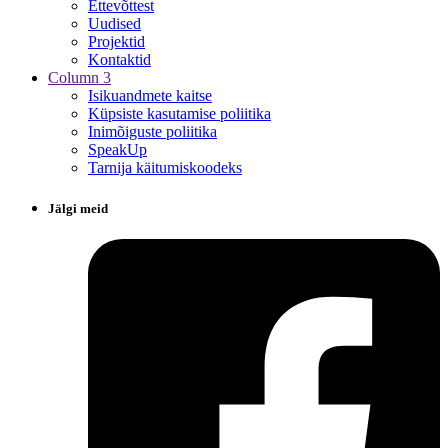
Ettevõttest
Uudised
Projektid
Kontaktid
Column 3
Isikuandmete kaitse
Küpsiste kasutamise poliitika
Inimõiguste poliitika
SpeakUp
Tarnija käitumiskoodeks
Jälgi meid