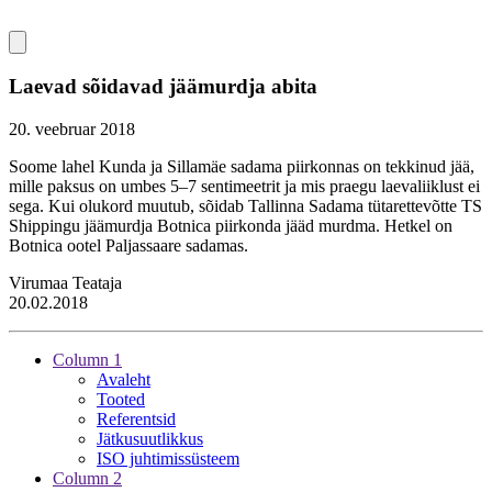
Laevad sõidavad jäämurdja abita
20. veebruar 2018
Soome lahel Kunda ja Sillamäe sadama piirkonnas on tekkinud jää,
mille paksus on umbes 5–7 sentimeetrit ja mis praegu laevaliiklust ei
sega. Kui olukord muutub, sõidab Tallinna Sadama tütarettevõtte TS
Shippingu jäämurdja Botnica piirkonda jääd murdma. Hetkel on
Botnica ootel Paljassaare sadamas.
Virumaa Teataja
20.02.2018
Column 1
Avaleht
Tooted
Referentsid
Jätkusuutlikkus
ISO juhtimissüsteem
Column 2