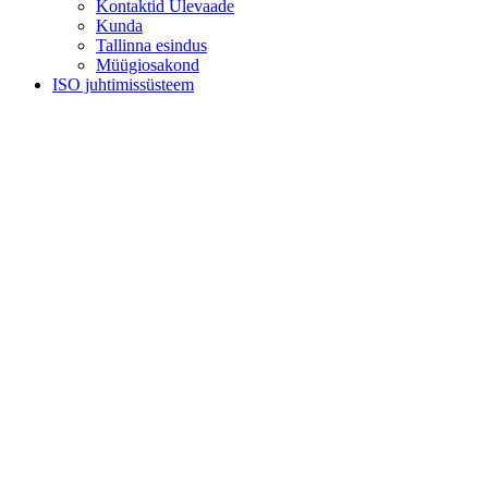
Kontaktid Ülevaade
Kunda
Tallinna esindus
Müügiosakond
ISO juhtimissüsteem