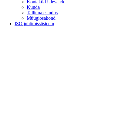
Kontaktid Ülevaade
Kunda
Tallinna esindus
Müügiosakond
ISO juhtimissüsteem