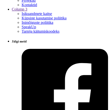
Projektid
Kontaktid
Column 3
Isikuandmete kaitse
Küpsiste kasutamise poliitika
Inimõiguste poliitika
SpeakUp
Tarnija käitumiskoodeks
Jälgi meid