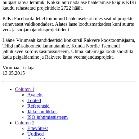
hulgast rahva lemmik. Kokku anti nädalase hääletamise käigus KIKi
kaudu rahastatud projektidele 2722 häält.
KIKi Facebooki lehel toimunud hääletusele oli üles seatud projekte
erinevatest valdkondadest. Alates laste loodusmatkadest kuni suurte
vee- ja soojamajandusprojektideni.
Lääne-Virumaalt kandideerisid konkursil Rakvere koostootmisjaam,
Triigi mõisahoonete lammutamine, Kunda Nordic Tsemendi
jahutusvee korduvkasutussüsteem, Uhtna katlamajja loodushoidliku
katla paigaldamine ja Rakvere linna veemajandusprojekt.
Virumaa Teataja
13.05.2015
Column 1
Avaleht
Tooted
Referentsid
Jätkusuutlikkus
ISO juhtimissüsteem
Column 2
Ettevõttest
Uudised