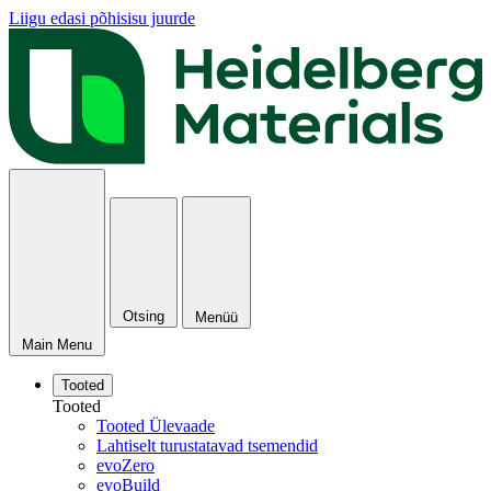
Liigu edasi põhisisu juurde
Otsing
Menüü
Main Menu
Tooted
Tooted
Tooted Ülevaade
Lahtiselt turustatavad tsemendid
evoZero
evoBuild