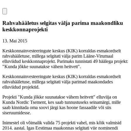
Rahvahääletus selgitas välja parima maakondliku
keskkonnaprojekti
13. Mai 2015
Keskkonnainvesteeringute keskus (KIK) korraldas esmakordselt
rahvahääletuse, millega selgitati välja parim Lääne-Virumaal
elluviidud keskkonnaprojekt. Parimaks tunnistati 49 häälega projekt:
"Kunda jõkke suunatakse vähem heitvett".
Keskkonnainvesteeringute keskus (KIK) korraldas esmakordselt
rahvahääletuse, millega selgitati välja parimad maakondades
elluviidud projektid.
Projekti "Kunda jõkke suunatakse vähem heitvett" elluviija on
Kunda Nordic Tsement, kes saab tunnustuseks seinamärgi, mille
saab kinnitada oma soovi järgi kas hoone fassaadile või siis
siseruumidesse.
Inimestel oli võimalik valida 75 projekti vahel, mis kõik valmisid
2014. aastal. Igas Eestimaa maakonnas selgitati viie nominendi