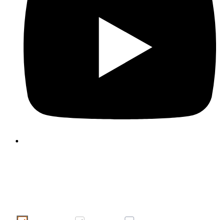
Kasutame oma veebilehel küpsiseid, et muuta te
kasutajakogemus meeldivamaks ja tõhusamaks. Palun teh
küpsiste valik, klõpsates alltoodud nuppudel. Küpsiste kohta lei
rohkem infot sellelt ribareklaamilt või meie
“Küpsiste kasutami
poliitikast”
.