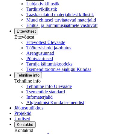
Lubjakivikillustik
Tardkivikillustik
Taaskasutatud materjalidest killustik
Muud ehitusel tarvitatavad materjalid
Ehitus- ja lammutusjäätmete vastuvõtt
Ettevõttest
Ettevõttest
Ettevõttest Ülevaade
Töötervishoid ja-ohutus
Arengusuunad
Põhiväärtused
Tarnija käitumiskoodeks
Tsemenditootmise ajalugu Kundas
Tehniline info
Tehniline info
Tehniline info Ülevaade
Tsementide standard
Infomaterjalid
Algteadmisi Kunda tsemendist
Jätkusuutlikkus
Projektid
Uudised
Kontaktid
Kontaktid