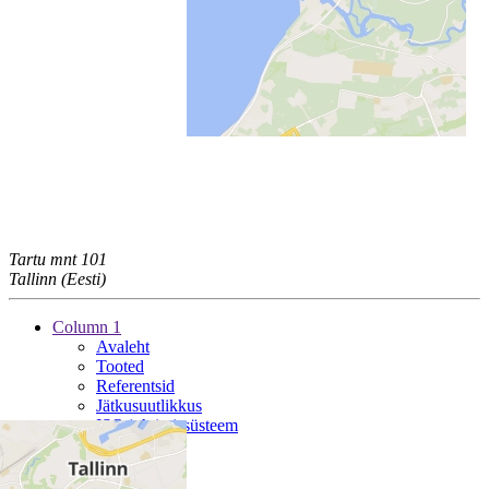
Tartu mnt 101
Tallinn (Eesti)
Column 1
Avaleht
Tooted
Referentsid
Jätkusuutlikkus
ISO juhtimissüsteem
Column 2
Ettevõttest
Uudised