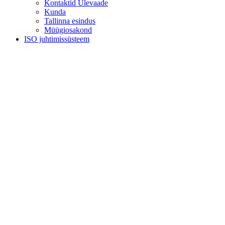
Kontaktid Ülevaade
Kunda
Tallinna esindus
Müügiosakond
ISO juhtimissüsteem