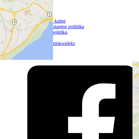
Projektid
Kontaktid
Column 3
Isikuandmete kaitse
Küpsiste kasutamise poliitika
Inimõiguste poliitika
SpeakUp
Tarnija käitumiskoodeks
Jälgi meid