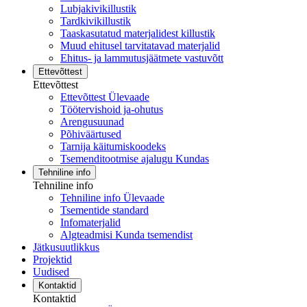
Lubjakivikillustik
Tardkivikillustik
Taaskasutatud materjalidest killustik
Muud ehitusel tarvitatavad materjalid
Ehitus- ja lammutusjäätmete vastuvõtt
Ettevõttest
Ettevõttest
Ettevõttest Ülevaade
Töötervishoid ja-ohutus
Arengusuunad
Põhiväärtused
Tarnija käitumiskoodeks
Tsemenditootmise ajalugu Kundas
Tehniline info
Tehniline info
Tehniline info Ülevaade
Tsementide standard
Infomaterjalid
Algteadmisi Kunda tsemendist
Jätkusuutlikkus
Projektid
Uudised
Kontaktid
Kontaktid