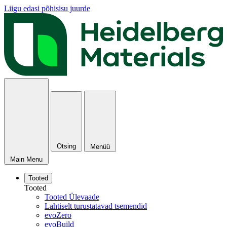
Liigu edasi põhisisu juurde
Otsing
Menüü
Main Menu
Tooted
Tooted
Tooted Ülevaade
Lahtiselt turustatavad tsemendid
evoZero
evoBuild