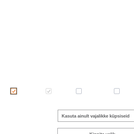
Kasutame oma veebilehel küpsiseid, et muuta teie kasutaja
Palun tehke küpsiste valik, klõpsates alltoodud nuppudel. Küps
ribareklaamilt või meie
“Küpsiste kasutamise poliitikast”
.
Mugavus
Vajalik
Statistiline
Kasuta ainult vajalikke küpsiseid