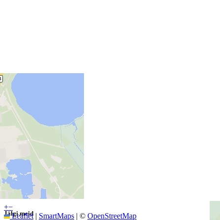
Worldwide
+
−
Jälgi meid
Leaflet
|
SmartMaps
| ©
OpenStreetMap