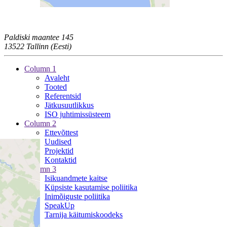
Paldiski maantee 145
13522 Tallinn (Eesti)
Column 1
Avaleht
Tooted
Referentsid
Jätkusuutlikkus
ISO juhtimissüsteem
Column 2
Ettevõttest
Uudised
Projektid
Kontaktid
Column 3
Isikuandmete kaitse
Küpsiste kasutamise poliitika
Inimõiguste poliitika
SpeakUp
Tarnija käitumiskoodeks