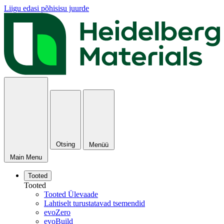
Liigu edasi põhisisu juurde
Otsing
Menüü
Main Menu
Tooted
Tooted
Tooted Ülevaade
Lahtiselt turustatavad tsemendid
evoZero
evoBuild