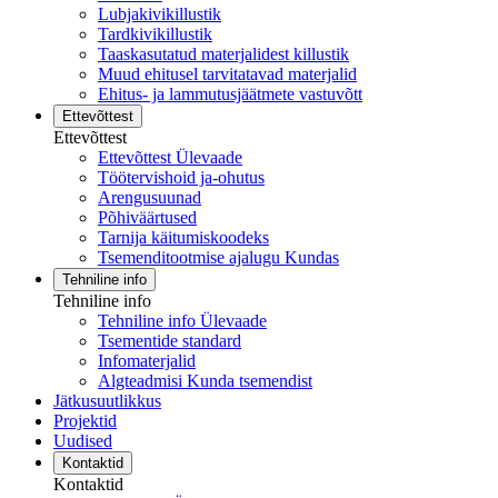
Lubjakivikillustik
Tardkivikillustik
Taaskasutatud materjalidest killustik
Muud ehitusel tarvitatavad materjalid
Ehitus- ja lammutusjäätmete vastuvõtt
Ettevõttest
Ettevõttest
Ettevõttest Ülevaade
Töötervishoid ja-ohutus
Arengusuunad
Põhiväärtused
Tarnija käitumiskoodeks
Tsemenditootmise ajalugu Kundas
Tehniline info
Tehniline info
Tehniline info Ülevaade
Tsementide standard
Infomaterjalid
Algteadmisi Kunda tsemendist
Jätkusuutlikkus
Projektid
Uudised
Kontaktid
Kontaktid