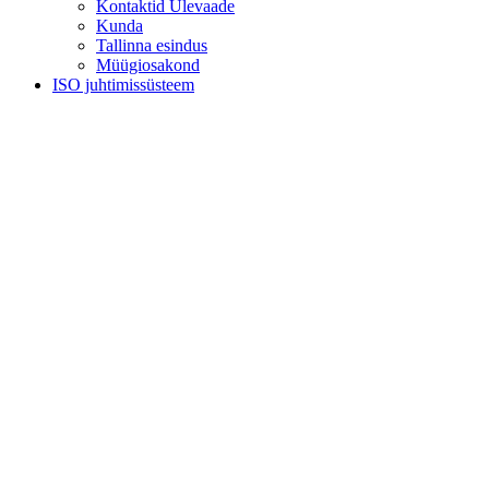
Kontaktid Ülevaade
Kunda
Tallinna esindus
Müügiosakond
ISO juhtimissüsteem