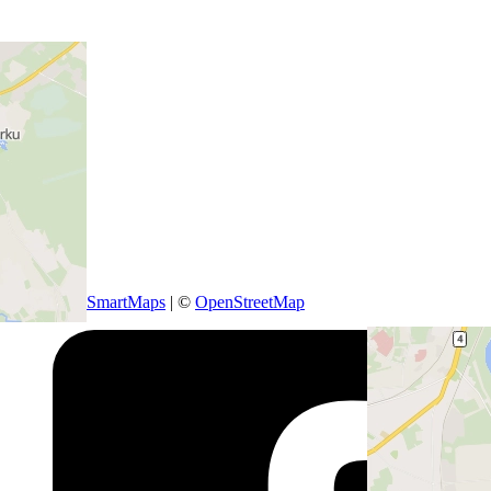
Worldwide
+
−
Jälgi meid
Leaflet
|
SmartMaps
| ©
OpenStreetMap