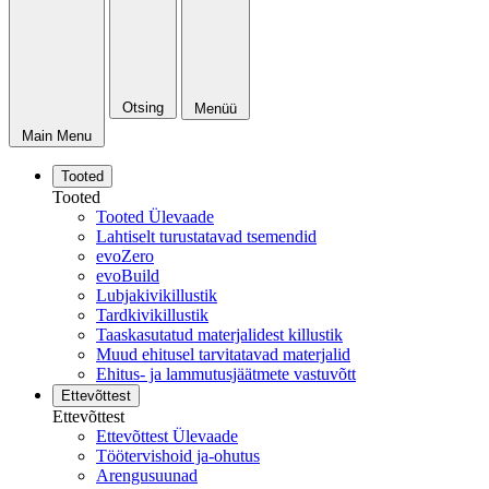
Otsing
Menüü
Main Menu
Tooted
Tooted
Tooted Ülevaade
Lahtiselt turustatavad tsemendid
evoZero
evoBuild
Lubjakivikillustik
Tardkivikillustik
Taaskasutatud materjalidest killustik
Muud ehitusel tarvitatavad materjalid
Ehitus- ja lammutusjäätmete vastuvõtt
Ettevõttest
Ettevõttest
Ettevõttest Ülevaade
Töötervishoid ja-ohutus
Arengusuunad