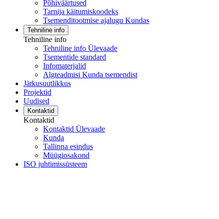
Põhiväärtused
Tarnija käitumiskoodeks
Tsemenditootmise ajalugu Kundas
Tehniline info
Tehniline info
Tehniline info Ülevaade
Tsementide standard
Infomaterjalid
Algteadmisi Kunda tsemendist
Jätkusuutlikkus
Projektid
Uudised
Kontaktid
Kontaktid
Kontaktid Ülevaade
Kunda
Tallinna esindus
Müügiosakond
ISO juhtimissüsteem