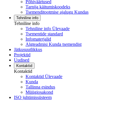
Põhiväärtused
Tarnija käitumiskoodeks
Tsemenditootmise ajalugu Kundas
Tehniline info
Tehniline info
Tehniline info Ülevaade
Tsementide standard
Infomaterjalid
Algteadmisi Kunda tsemendist
Jätkusuutlikkus
Projektid
Uudised
Kontaktid
Kontaktid
Kontaktid Ülevaade
Kunda
Tallinna esindus
Müügiosakond
ISO juhtimissüsteem