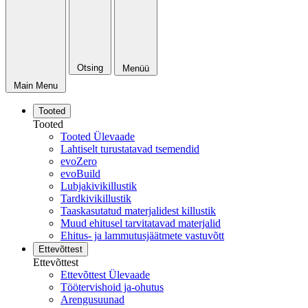
Otsing
Menüü
Main Menu
Tooted
Tooted
Tooted Ülevaade
Lahtiselt turustatavad tsemendid
evoZero
evoBuild
Lubjakivikillustik
Tardkivikillustik
Taaskasutatud materjalidest killustik
Muud ehitusel tarvitatavad materjalid
Ehitus- ja lammutusjäätmete vastuvõtt
Ettevõttest
Ettevõttest
Ettevõttest Ülevaade
Töötervishoid ja-ohutus
Arengusuunad