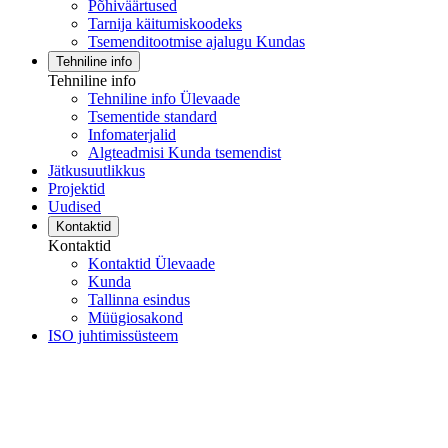
Põhiväärtused
Tarnija käitumiskoodeks
Tsemenditootmise ajalugu Kundas
Tehniline info
Tehniline info
Tehniline info Ülevaade
Tsementide standard
Infomaterjalid
Algteadmisi Kunda tsemendist
Jätkusuutlikkus
Projektid
Uudised
Kontaktid
Kontaktid
Kontaktid Ülevaade
Kunda
Tallinna esindus
Müügiosakond
ISO juhtimissüsteem