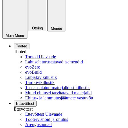
Otsing
Menüü
Main Menu
Tooted
Tooted
Tooted Ülevaade
Lahtiselt turustatavad tsemendid
evoZero
evoBuild
Lubjakivikillustik
Tardkivikillustik
Taaskasutatud materjalidest killustik
Muud ehitusel tarvitatavad materjalid
Ehitus- ja lammutusjäätmete vastuvõtt
Ettevõttest
Ettevõttest
Ettevõttest Ülevaade
Töötervishoid ja-ohutus
Arengusuunad