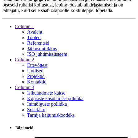
otseseid rahalisi kohustusi, leping jõustub allkirjastamisel ja on
tähtajatu, kuid selle saab osapoolte kokkuleppel lõpetada.
Column 1
Avaleht
Tooted
Referentsid
Jätkusuutlikkus
ISO juhtimissüsteem
Column 2
Ettevõttest
Uudised
Projektid
Kontaktid
Column 3
Isikuandmete kaitse
Küpsiste kasutamise poliitika
Inimõiguste poliitika
SpeakUp
Tarnija käitumiskoodeks
Jälgi meid