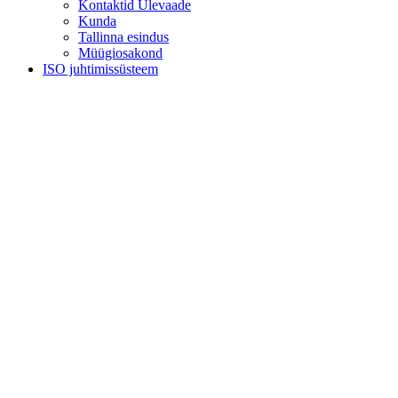
Kontaktid Ülevaade
Kunda
Tallinna esindus
Müügiosakond
ISO juhtimissüsteem