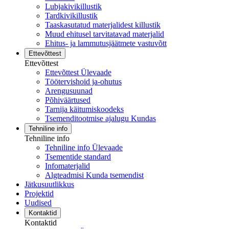
Lubjakivikillustik
Tardkivikillustik
Taaskasutatud materjalidest killustik
Muud ehitusel tarvitatavad materjalid
Ehitus- ja lammutusjäätmete vastuvõtt
Ettevõttest
Ettevõttest
Ettevõttest Ülevaade
Töötervishoid ja-ohutus
Arengusuunad
Põhiväärtused
Tarnija käitumiskoodeks
Tsemenditootmise ajalugu Kundas
Tehniline info
Tehniline info
Tehniline info Ülevaade
Tsementide standard
Infomaterjalid
Algteadmisi Kunda tsemendist
Jätkusuutlikkus
Projektid
Uudised
Kontaktid
Kontaktid