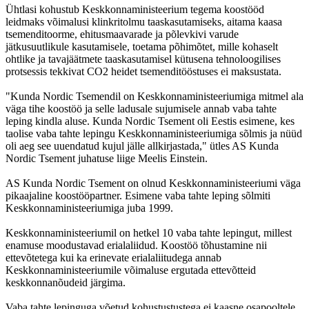
Ühtlasi kohustub Keskkonnaministeerium tegema koostööd
leidmaks võimalusi klinkritolmu taaskasutamiseks, aitama kaasa
tsemenditoorme, ehitusmaavarade ja põlevkivi varude
jätkusuutlikule kasutamisele, toetama põhimõtet, mille kohaselt
ohtlike ja tavajäätmete taaskasutamisel kütusena tehnoloogilises
protsessis tekkivat CO2 heidet tsemenditööstuses ei maksustata.
"Kunda Nordic Tsemendil on Keskkonnaministeeriumiga mitmel ala
väga tihe koostöö ja selle ladusale sujumisele annab vaba tahte
leping kindla aluse. Kunda Nordic Tsement oli Eestis esimene, kes
taolise vaba tahte lepingu Keskkonnaministeeriumiga sõlmis ja nüüd
oli aeg see uuendatud kujul jälle allkirjastada," ütles AS Kunda
Nordic Tsement juhatuse liige Meelis Einstein.
AS Kunda Nordic Tsement on olnud Keskkonnaministeeriumi väga
pikaajaline koostööpartner. Esimene vaba tahte leping sõlmiti
Keskkonnaministeeriumiga juba 1999.
Keskkonnaministeeriumil on hetkel 10 vaba tahte lepingut, millest
enamuse moodustavad erialaliidud. Koostöö tõhustamine nii
ettevõtetega kui ka erinevate erialaliitudega annab
Keskkonnaministeeriumile võimaluse ergutada ettevõtteid
keskkonnanõudeid järgima.
Vaba tahte lepinguga võetud kohustustustega ei kaasne osapooltele