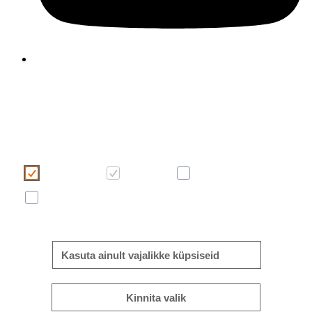
Kasutame oma veebilehel küpsiseid, et muuta te
kasutajakogemus meeldivamaks ja tõhusamaks. Palun teh
küpsiste valik, klõpsates alltoodud nuppudel. Küpsiste kohta lei
rohkem infot sellelt ribareklaamilt või meie
“Küpsiste kasutami
poliitikast”
.
Mugavus
Vajalik
Statistiline
Reklaam/turundus
Rohkem/vähem infot
Kasuta ainult vajalikke küpsiseid
Kinnita valik