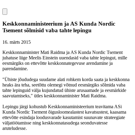
Keskkonnaministeerium ja AS Kunda Nordic
Tsement sõlmisid vaba tahte lepingu
16. märts 2015
Keskkonnaminister Mati Raidma ja AS Kunda Nordic Tsement
juhatuse liige Meelis Einstein uuendasid vaba tahte lepingut, mille
eesmärgiks on ettevõtte keskkonnategevuse arendamine ja
parendamine.
"Ühiste jõududega suudame alati rohkem korda saata ja keskkonna
heaks ära teha, seetõttu olemegi võtnud eesmärgiks sõlmida vaba
tahte lepinguid välja kujundatud ühiste arusaamade ja eesmärkide
saavutamiseks," ütles keskkonnaminister Mati Raidma.
Lepingu järgi kohustub Keskkonnaministeerium teavitama ASi
Kunda Nordic Tsement õigusloomealastest kavatsustest, kaasama
ettevõtte esindaja loodusvarade kasutamist suunavate strateegiate
väljatöötamisse ning keskkonnatasudega seonduvatesse
aruteludesse.