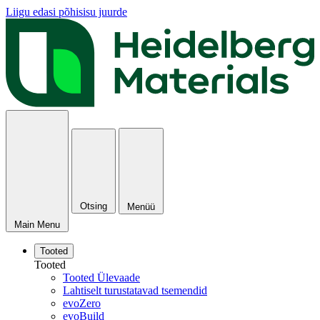
Liigu edasi põhisisu juurde
Otsing
Menüü
Main Menu
Tooted
Tooted
Tooted Ülevaade
Lahtiselt turustatavad tsemendid
evoZero
evoBuild